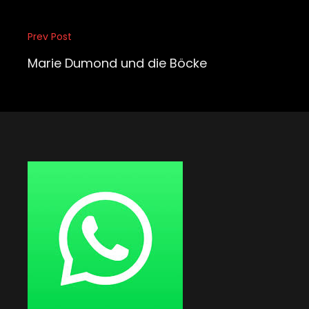
Beitragsnavigation
Prev Post
Previous
Post
Marie Dumond und die Böcke