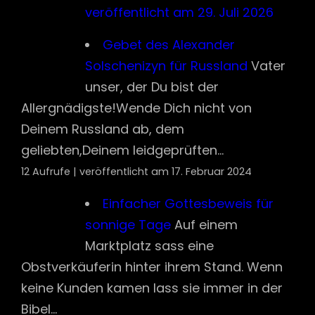
Deinem Russland ab, dem
geliebten,Deinem leidgeprüften...
12 Aufrufe
|
veröffentlicht am 17. Februar 2024
Einfacher Gottesbeweis für sonnige
Tage
Auf einem Marktplatz sass eine
Obstverkäuferin hinter ihrem Stand. Wenn
keine Kunden kamen lass sie immer in der
Bibel...
11 Aufrufe
|
veröffentlicht am 28. Juni 2025
Die Situation der Menschen im
belagerten Jerusalem im Jahre
70 n. Chr. nach Josephus
424
(2.) Für die Vermöglichen war übrigens
auch das Bleiben in der Stadt