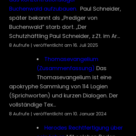
(Zusammenfassung)
Das
Thomasevangelium ist eine
apokryphe Sammlung von 114 Logien
(Sprichworten) und kurzen Dialogen. Der
vollständige Tex...
8 Aufrufe
|
veröffentlicht am 10. Januar 2024
Herodes Rechtfertigung über
sein Leben
Mit solchen Reden
reizten die Gesetzeslehrer die
Jugend auf. Plötzlich verbreitete sich die
Kunde, der König sei gestorb...
8 Aufrufe
|
veröffentlicht am 17. Februar 2024
Der Märtyrertod des Polycarb
von Smyrna
Martyrium des Hl.