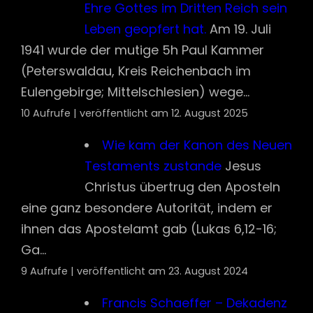
Testaments zustande
Jesus
Christus übertrug den Aposteln
eine ganz besondere Autorität, indem er
ihnen das Apostelamt gab (Lukas 6,12-16;
Ga...
9 Aufrufe
|
veröffentlicht am 23. August 2024
Francis Schaeffer – Dekadenz
Ich rufe nach radikalen Christen,
die ihren Blick beständig auf
Jesus Christus richten, damit sie Kraft
empfangen, um si...
9 Aufrufe
|
veröffentlicht am 4. August 2026
Jesus im Talmud