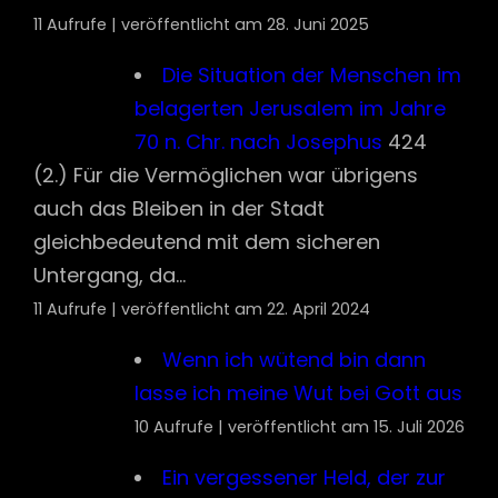
gleichbedeutend mit dem sicheren
Untergang, da...
11 Aufrufe
|
veröffentlicht am 22. April 2024
Wenn ich wütend bin dann
lasse ich meine Wut bei Gott aus
10 Aufrufe
|
veröffentlicht am 15. Juli 2026
Ein vergessener Held, der zur
Ehre Gottes im Dritten Reich sein
Leben geopfert hat.
Am 19. Juli
1941 wurde der mutige 5h Paul Kammer
(Peterswaldau, Kreis Reichenbach im
Eulengebirge; Mittelschlesien) wege...
10 Aufrufe
|
veröffentlicht am 12. August 2025
Wie kam der Kanon des Neuen