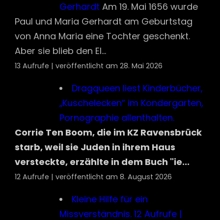
13 Aufrufe
|
veröffentlicht am 28. Mai 2026
Dragqueen liest Kinderbücher,
„Kuschelecken“ im Kondergarten,
Pornographie allenthalten.
Corrie Ten
Boom, die im KZ Ravensbrück starb, weil
sie Juden in ihrem Haus versteckte,
erzählte in dem Buch "ie...
12 Aufrufe
|
veröffentlicht am 8. August 2026
Kleine Hilfe für ein Missverständnis.
12
Aufrufe
|
veröffentlicht am 29. Juli 2026
Gebet des Alexander Solschenizyn für
Russland
Vater unser, der Du bist der
Allergnädigste!Wende Dich nicht von