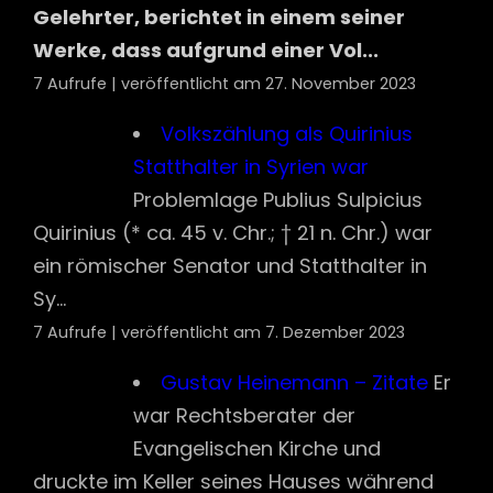
Quirinius (* ca. 45 v. Chr.; † 21 n. Chr.) war
ein römischer Senator und Statthalter in
Sy...
7 Aufrufe
|
veröffentlicht am 7. Dezember 2023
Gustav Heinemann – Zitate
Er
war Rechtsberater der
Evangelischen Kirche und
druckte im Keller seines Hauses während
der Nazizeit Flugschriften. Er...
7 Aufrufe
|
veröffentlicht am 10. Juli 2026
Rosmarys Baby
“Roman
Polanskis Film Rosemaries Baby
und seine Geschichte über die
Manipulation einer jungen Frau durch einen