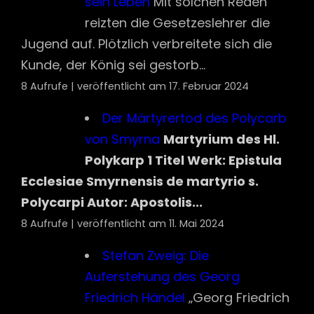
Polykarp 1 Titel Werk: Epistula
Ecclesiae Smyrnensis de martyrio s.
Polycarpi Autor: Apostolis...
8 Aufrufe
|
veröffentlicht am 11. Mai 2024
Stefan Zweig: Die
Auferstehung des Georg
Friedrich Händel
„Georg Friedrich
Händels Auferstehung“ ist eine der
historischen Miniaturen aus Sternstunden
der Menschheit. Friedrich H...
7 Aufrufe
|
veröffentlicht am 30. Juni 2026
Das Gebet ein Kindes. Gott
erhört. Wunderbar.
7 Aufrufe
|
veröffentlicht am 10. Juli 2026