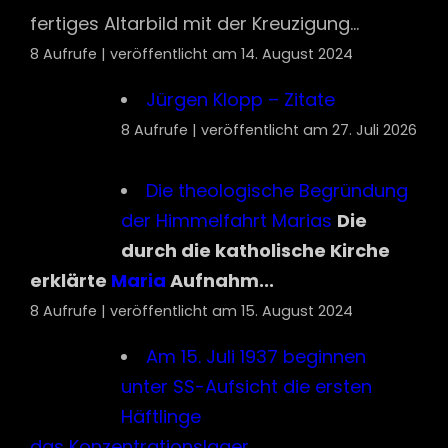
der Himmelfahrt Marias
Die
durch die katholische Kirche
erklärte
Maria
Aufnahm...
8 Aufrufe
|
veröffentlicht am 15. August 2024
Am 15. Juli 1937 beginnen
unter SS-Aufsicht die ersten
Häftlinge
das Konzentrationslager
Buchenwald aufzubauen.
Paul Schneider,
später bekannt als „Prediger von
Buchenwald“ starb dort. „Der
Schutzhäftling Paul Schneider, z.Zt. im Ar...
8 Aufrufe
|
veröffentlicht am 16. Juli 2025
Thomasevangelium