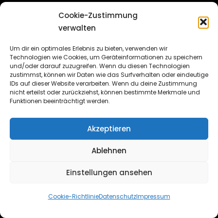
Bon Scott – Auf dem Highway
Cookie-Zustimmung
verwalten
to hell
„In meinem ganzen Leben
hatte ich nie eine Botschaft für
Um dir ein optimales Erlebnis zu bieten, verwenden wir
jemanden, außer vielleicht, dass ich meine
Technologien wie Cookies, um Geräteinformationen zu speichern
und/oder darauf zuzugreifen. Wenn du diesen Technologien
Zimmernummer weiterg...
zustimmst, können wir Daten wie das Surfverhalten oder eindeutige
IDs auf dieser Website verarbeiten. Wenn du deine Zustimmung
7 Aufrufe
|
veröffentlicht am 29. November 2024
nicht erteilst oder zurückziehst, können bestimmte Merkmale und
Funktionen beeinträchtigt werden.
Nero (Biographie)
Der
Abschnitt enthält eine
Akzeptieren
Zusammenfassung von
Ablehnen
verschiedenen Lebensstadien des Kaisers
Nero, die seinen Charakter darste...
Einstellungen ansehen
7 Aufrufe
|
veröffentlicht am 11. Februar 2025
Cookie-Richtlinie
Datenschutz
Impressum
Ludwig Feuerbach – Das