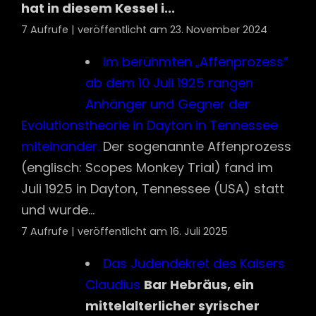
(englisch: Scopes Monkey Trial) fand im
Juli 1925 in Dayton, Tennessee (USA) statt
und wurde...
7 Aufrufe
|
veröffentlicht am 16. Juli 2025
Das Judendekret des Kaisers
Claudius
Bar Hebräus, ein
mittelalterlicher syrischer
Gelehrter, berichtet in einem seiner
Werke, dass aufgrund einer Vol...
7 Aufrufe
|
veröffentlicht am 27. November 2023
Volkszählung als Quirinius
Statthalter in Syrien war
Problemlage Publius Sulpicius