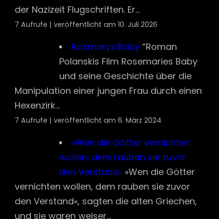
Hexenzirk...
7 Aufrufe
|
veröffentlicht am 6. März 2024
»Wen die Götter vernichten
wollen, dem rauben sie zuvor
den Verstand«
»Wen die Götter
vernichten wollen, dem rauben sie zuvor
den Verstand«, sagten die alten Griechen,
und sie waren weiser...
7 Aufrufe
|
veröffentlicht am 6. Februar 2026
Der Tod des Herodes des
„Großen“
Politisch geriet Herodes
im Alter (ab dem Jahr 12 v. Chr.)
immer mehr in die Defensive. Augustus war
von den mörderische...