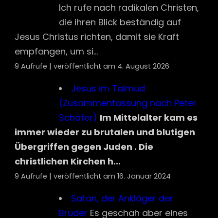
(Zusammenfassung nach Peter
Schäfer)
Im Mittelalter kam es
immer wieder zu brutalen und blutigen
Übergriffen gegen Juden . Die
christlichen Kirchen h...
9 Aufrufe
|
veröffentlicht am 16. Januar 2024
Satan, der Ankläger der
Brüder
Es geschah aber eines
Tages, dass die Söhne Gottes
vor den HERRN traten, und unter ihnen kam
auch der Satan. Hiob 1,6 We...
8 Aufrufe
|
veröffentlicht am 18. Januar 2024
Bertold Brecht – Von der
Freundlichkeit der Welt
Auf die