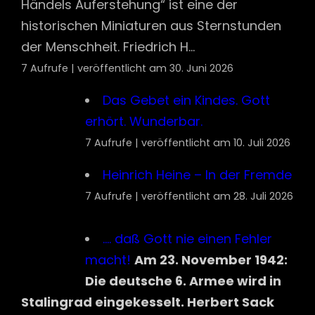
Heinrich Heine – In der Fremde
7 Aufrufe
|
veröffentlicht am 28. Juli 2026
…. daß Gott nie einen Fehler
macht!
Am 23. November 1942:
Die deutsche 6. Armee wird in
Stalingrad eingekesselt. Herbert Sack
hat in diesem Kessel i...
7 Aufrufe
|
veröffentlicht am 23. November 2024
Im berühmten „Affenprozess“
ab dem 10 Juli 1925 rangen
Anhänger und Gegner der
Evolutionstheorie in Dayton in Tennessee
miteinander.
Der sogenannte Affenprozess