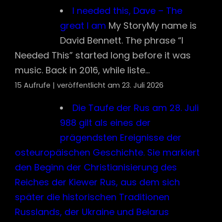
StoryMy name is David Bennett. The phrase
“I Needed This” started long before it was
music. Back in 2016, while liste...
15 Aufrufe
|
veröffentlicht am 23. Juli 2026
Die Taufe der Rus am 28. Juli 988 gilt als
eines der prägendsten Ereignisse der
osteuropäischen Geschichte. Sie markiert
den Beginn der Christianisierung des
Reiches der Kiewer Rus, aus dem sich
später die historischen Traditionen
Russlands, der Ukraine und Belarus
entwickelten.
Fürst Wladimir nahm an
diesem Tag das Christentum an und
begann mit der Taufe der Bewohner. Dieser