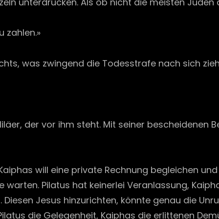
eln unterdrücken. Als ob nicht die meisten Juden
u zahlen.»
chts, was zwingend die Todesstrafe nach sich zie
aliläer, der vor ihm steht. Mit seiner bescheidenen
t. Kaiphas will eine private Rechnung begleichen u
 warten. Pilatus hat keinerlei Veranlassung, Kaiph
n. Diesen Jesus hinzurichten, könnte genau die Unr
Pilatus die Gelegenheit, Kaiphas die erlittenen De