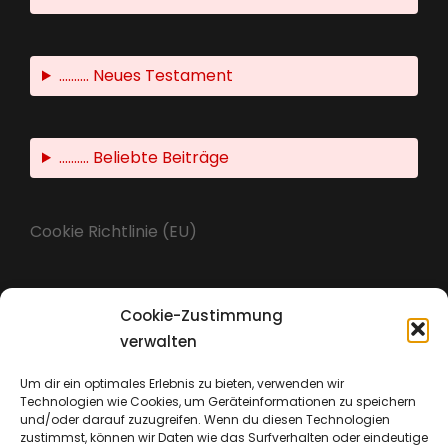
.......... Neues Testament
.......... Beliebte Beiträge
Cookie Richtlinie (EU)
Cookie-Zustimmung
Impressum
verwalten
Um dir ein optimales Erlebnis zu bieten, verwenden wir
Technologien wie Cookies, um Geräteinformationen zu speichern
Datenschutz
und/oder darauf zuzugreifen. Wenn du diesen Technologien
zustimmst, können wir Daten wie das Surfverhalten oder eindeutige