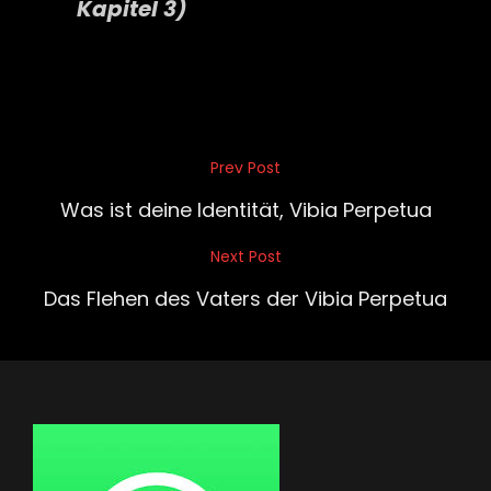
Kapitel 3)
Beitragsnavigation
Prev Post
Previous
Post
Was ist deine Identität, Vibia Perpetua
Next Post
Next
Post
Das Flehen des Vaters der Vibia Perpetua