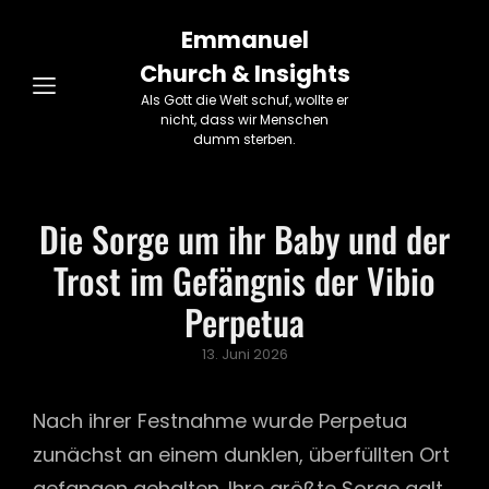
Emmanuel
Church & Insights
Als Gott die Welt schuf, wollte er
nicht, dass wir Menschen
dumm sterben.
Die Sorge um ihr Baby und der
Trost im Gefängnis der Vibio
Perpetua
Posted
13. Juni 2026
on
Nach ihrer Festnahme wurde Perpetua
zunächst an einem dunklen, überfüllten Ort
gefangen gehalten. Ihre größte Sorge galt