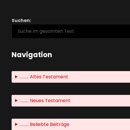
Suchen:
Navigation
.......... Altes Testament
.......... Neues Testament
.......... Beliebte Beiträge