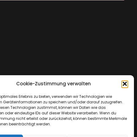
Cookie-Zustimmung verwalten
optimales Erlebnis zu bieten, verwenden wir Technologien wie
m Geräteinformationen zu speichern und/oder darauf zuzugreifen.
esen Technologien zustimmst, können wir Daten wie das
en oder eindeutige IDs auf dieser Website verarbeiten. Wenn du
immung nicht erteilst oder zurückziehst, können bestimmte Merkmale
onen beeinträchtigt werden.