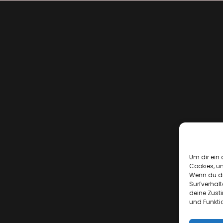
Um dir ein 
Cookies, u
Wenn du di
Surfverhalt
deine Zust
und Funkti