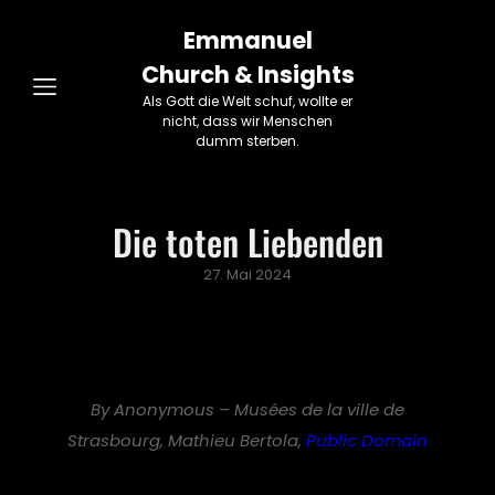
Emmanuel
Church & Insights
Als Gott die Welt schuf, wollte er
nicht, dass wir Menschen
dumm sterben.
Die toten Liebenden
Posted
27. Mai 2024
on
By Anonymous – Musées de la ville de
Strasbourg, Mathieu Bertola,
Public Domain