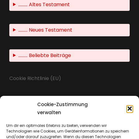
.......... Altes Testament
.......... Neues Testament
.......... Beliebte Beiträge
Cookie Richtlinie (EU)
Cookie-Zustimmung
Impressum
verwalten
Um dir ein optimales Erlebnis zu bieten, verwenden wir
Technologien wie Cookies, um Geräteinformationen zu speichern
Datenschutz
und/oder darauf zuzugreifen. Wenn du diesen Technologien