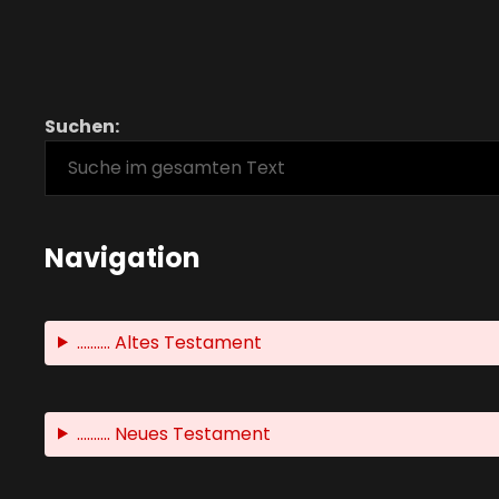
Suchen:
Navigation
.......... Altes Testament
.......... Neues Testament