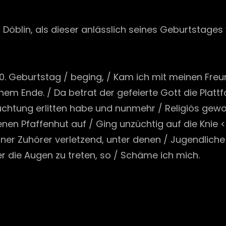
on
Döblin, als dieser anlässlich seines Geburtstages v
0. Geburtstag / beging, / Kam ich mit meinen Freun
em Ende. / Da betrat der gefeierte Gott die Plattfo
uchtung erlitten habe und nunmehr / Religiös gewo
nen Pfaffenhut auf / Ging unzüchtig auf die Knie 
Seiner Zuhörer verletzend, unter denen / Jugendliche
 die Augen zu treten, so / Schäme ich mich.
Next