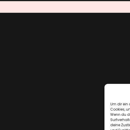
Um dir ein 
Cookies, u
Wenn du di
Surfverhalt
deine Zust