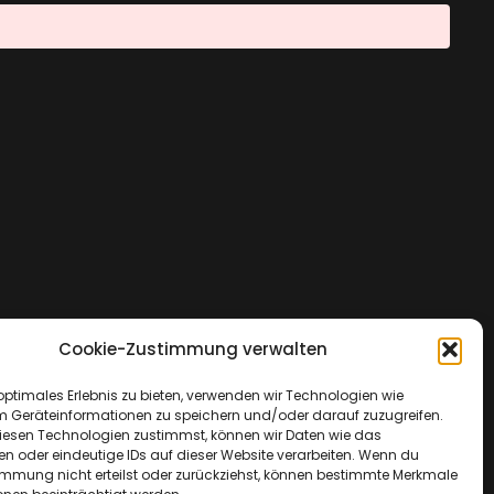
Cookie-Zustimmung verwalten
optimales Erlebnis zu bieten, verwenden wir Technologien wie
m Geräteinformationen zu speichern und/oder darauf zuzugreifen.
esen Technologien zustimmst, können wir Daten wie das
en oder eindeutige IDs auf dieser Website verarbeiten. Wenn du
immung nicht erteilst oder zurückziehst, können bestimmte Merkmale