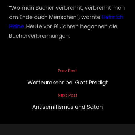
“Wo man Bücher verbrennt, verbrennt man
am Ende auch Menschen”, warnte
Heinrich
Heine
. Heute vor 91 Jahren begannen die
Bücherverbrennungen.
Beitragsnavigation
Prev Post
Previous
Post
Werteumkehr bei Gott Predigt
Next Post
Next
Post
Antisemitismus und Satan