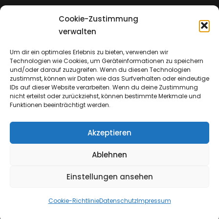
Cookie-Zustimmung
Impressum
verwalten
Um dir ein optimales Erlebnis zu bieten, verwenden wir
Technologien wie Cookies, um Geräteinformationen zu speichern
Datenschutz
und/oder darauf zuzugreifen. Wenn du diesen Technologien
zustimmst, können wir Daten wie das Surfverhalten oder eindeutige
IDs auf dieser Website verarbeiten. Wenn du deine Zustimmung
nicht erteilst oder zurückziehst, können bestimmte Merkmale und
Funktionen beeinträchtigt werden.
Akzeptieren
Ablehnen
Einstellungen ansehen
Copyright © 2026
Emmanuel Church & Insights
Cookie-Richtlinie
Datenschutz
Impressum
Datenschutz
|
Catch Shop Dark By
Catch Themes