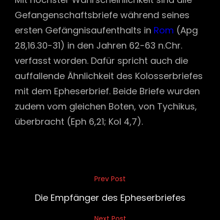
Gefangenschaftsbriefe während seines
ersten Gefängnisaufenthalts in
Rom
(Apg
28,16.30-31) in den Jahren 62-63 n.Chr.
verfasst worden. Dafür spricht auch die
auffallende Ähnlichkeit des Kolosserbriefes
mit dem Epheserbrief. Beide Briefe wurden
zudem vom gleichen Boten, von Tychikus,
überbracht (Eph 6,21; Kol 4,7).
Beitragsnavigation
Prev Post
Previous
Post
Die Empfänger des Epheserbriefes
Next Post