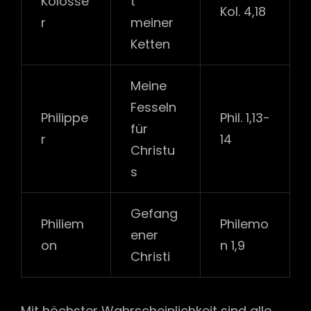
Kolosse
t
Kol. 4,18
r
meiner
Ketten
Meine
Fesseln
Philippe
Phil. 1,13-
für
r
14
Christu
s
Gefang
Philiem
Philemo
ener
on
n 1,9
Christi
Mit höchster Wahrscheinlichkeit sind alle