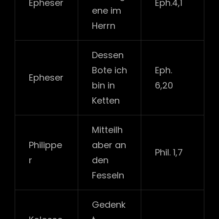
Epheser
Eph.4,1
ene im
Herrn
Dessen
Bote ich
Eph.
Epheser
bin in
6,20
Ketten
Mitteilh
Philippe
aber an
Phil. 1,7
r
den
Fesseln
Gedenk