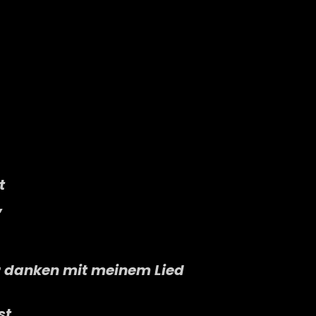
t
,
dir danken mit meinem Lied
st