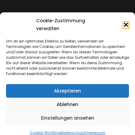
Cookie-Zustimmung
Impressum
verwalten
Um dir ein optimales Erlebnis zu bieten, verwenden wir
Technologien wie Cookies, um Geräteinformationen zu speichern
Datenschutz
und/oder darauf zuzugreifen. Wenn du diesen Technologien
zustimmst, können wir Daten wie das Surfverhalten oder eindeutige
IDs auf dieser Website verarbeiten. Wenn du deine Zustimmung
nicht erteilst oder zurückziehst, können bestimmte Merkmale und
Funktionen beeinträchtigt werden.
Akzeptieren
Ablehnen
Einstellungen ansehen
Copyright © 2026
Emmanuel Church & Insights
Cookie-Richtlinie
Datenschutz
Impressum