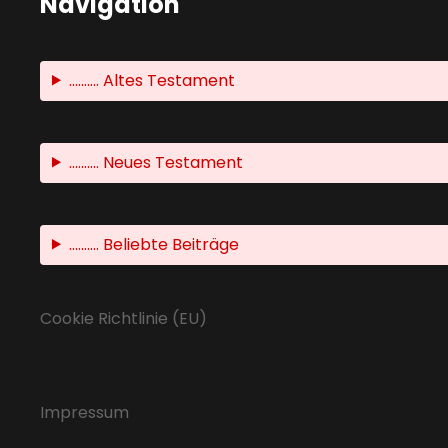
Navigation
.......... Altes Testament
.......... Neues Testament
.......... Beliebte Beiträge
Cookie Richtlinie (EU)
Impressum