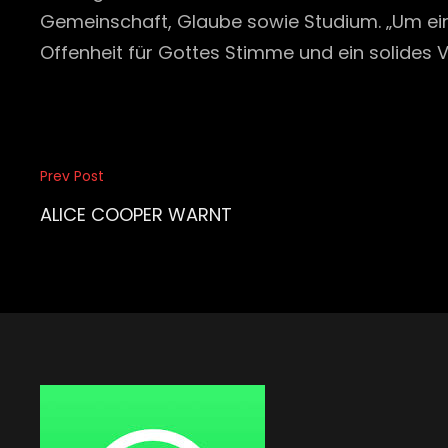
Gemeinschaft, Glaube sowie Studium. „Um ein er
Offenheit für Gottes Stimme und ein solides V
Beitragsnavigation
Prev Post
Previous
Post
ALICE COOPER WARNT