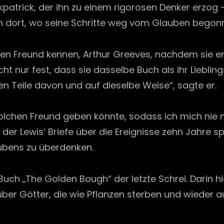
irkpatrick, der ihn zu einem rigorosen Denker erzog
 dort, wo seine Schritte weg vom Glauben begonn
ersten Freund kennen, Arthur Greeves, nachdem sie 
icht nur fest, dass sie dasselbe Buch als ihr Liebl
 Teile davon und auf dieselbe Weise“, sagte er.
solchen Freund geben könnte, sodass ich mich nie 
der Lewis’ Briefe über die Ereignisse zehn Jahre s
ubens zu überdenken.
ch „The Golden Bough“ der letzte Schrei. Darin hie
ber Götter, die wie Pflanzen sterben und wieder au