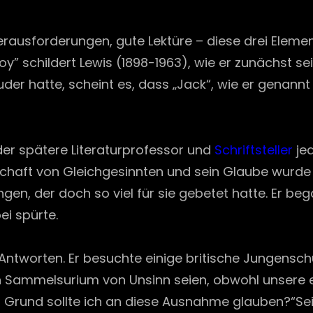
on
ausforderungen, gute Lektüre – diese drei Elemente
Joy” schildert Lewis (1898-1963), wie er zunächst s
 hatte, scheint es, dass „Jack“, wie er genannt wu
der spätere Literaturprofessor und
Schriftsteller
jed
nschaft von Gleichgesinnten und sein Glaube wurde 
ungen, der doch so viel für sie gebetet hatte. Er 
ei spürte.
 Antworten. Er besuchte einige britische Jungensc
in Sammelsurium von Unsinn seien, obwohl unsere 
em Grund sollte ich an diese Ausnahme glauben?“S