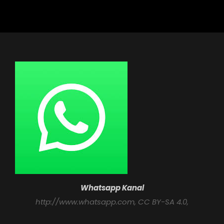
Wurde
Paul
Schneider
Von
Nazis
Ermordet!
Whatsapp Kanal
http://www.whatsapp.com
, CC BY-SA 4.0,