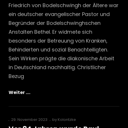
Friedrich von Bodelschwingh der Ältere war
ein deutscher evangelischer Pastor und
Begründer der Bodelschwinghschen
Anstalten Bethel. Er widmete sich
besonders der Betreuung von Kranken,
Behinderten und sozial Benachteiligten.
Sein Wirken prägte die diakonische Arbeit
in Deutschland nachhaltig. Christlicher
Bezug
Friedrich
Weiter ….
Von
Bodelschwingh
(der
Posted
29. November 2023
by
Kolontzke
Ältere)
on