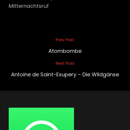
Mitternachtsruf
Beitragsnavigation
Prev Post
Previous
Post
Atombombe
Next Post
Next
Post
Antoine de Saint-Exupery – Die Wildgänse