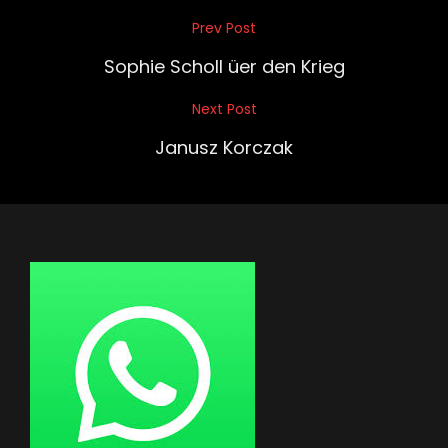
Beitragsnavigation
Prev Post
Previous
Post
Sophie Scholl üer den Krieg
Next Post
Next
Post
Janusz Korczak