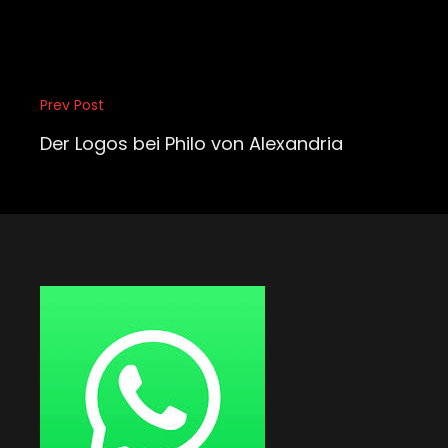
Beitragsnavigation
Prev Post
Previous
Post
Der Logos bei Philo von Alexandria