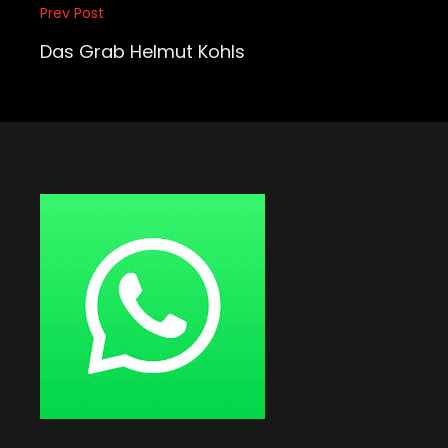
Beitragsnavigation
Prev Post
Previous
Post
Das Grab Helmut Kohls