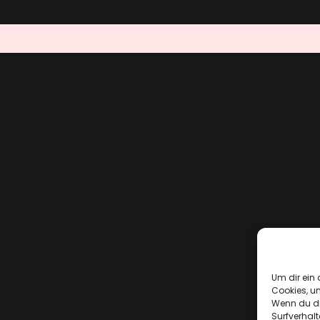
Um dir ein 
Cookies, u
Wenn du di
Surfverhalt