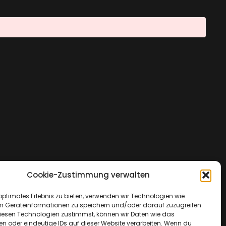
Cookie-Zustimmung verwalten
optimales Erlebnis zu bieten, verwenden wir Technologien wie
m Geräteinformationen zu speichern und/oder darauf zuzugreifen.
esen Technologien zustimmst, können wir Daten wie das
en oder eindeutige IDs auf dieser Website verarbeiten. Wenn du