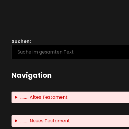
Suchen:
Navigation
.......... Altes Testament
.......... Neues Testament