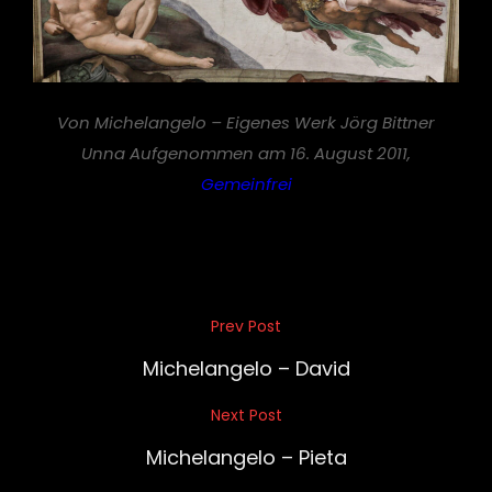
Von Michelangelo – Eigenes Werk Jörg Bittner
Unna Aufgenommen am 16. August 2011,
Gemeinfrei
Beitragsnavigation
Prev Post
Previous
Post
Michelangelo – David
Next Post
Next
Post
Michelangelo – Pieta