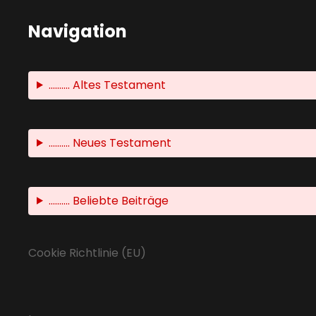
Navigation
.......... Altes Testament
.......... Neues Testament
.......... Beliebte Beiträge
Cookie Richtlinie (EU)