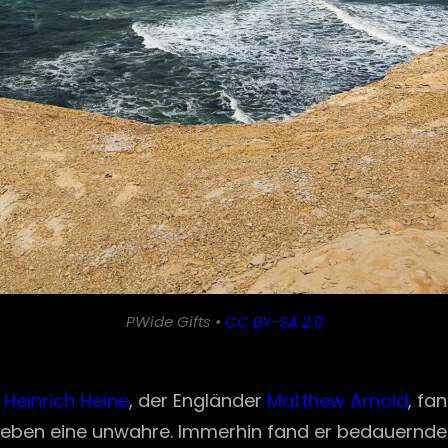
PWide Gifts •
CC BY-SA 2.0
n
Heinrich Heine
, der Engländer
Matthew Arnold
, fa
 eben eine unwahre. Immerhin fand er bedauernde 