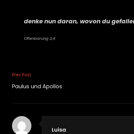
denke nun daran, wovon du gefallen
Offenbarung 2,4
Beitragsnavigation
Prev Post
Previous
Post
Paulus und Apollos
Luisa