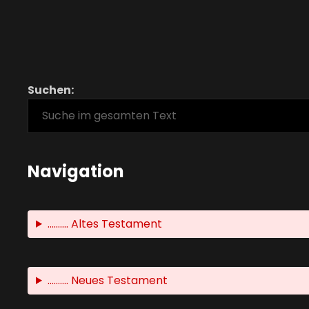
Suchen:
Navigation
.......... Altes Testament
.......... Neues Testament