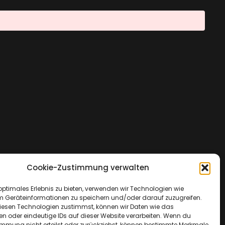
Cookie-Zustimmung verwalten
optimales Erlebnis zu bieten, verwenden wir Technologien wie
m Geräteinformationen zu speichern und/oder darauf zuzugreifen.
esen Technologien zustimmst, können wir Daten wie das
en oder eindeutige IDs auf dieser Website verarbeiten. Wenn du
immung nicht erteilst oder zurückziehst, können bestimmte Merkmale