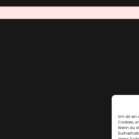
Um dir ein 
Cookies, u
Wenn du di
Surfverhalt
deine Zust