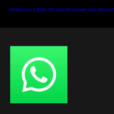
Matthäus 24,29-35: Das Kommen des Mensc