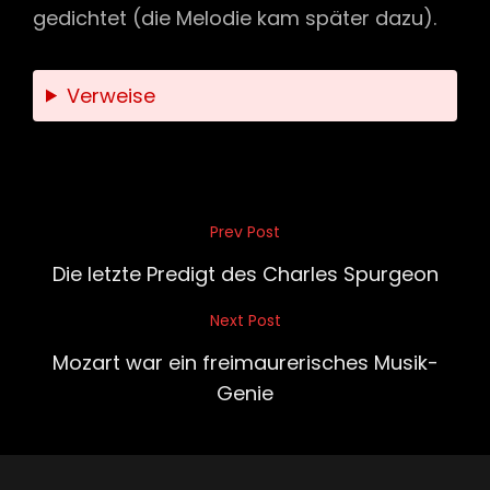
gedichtet (die Melodie kam später dazu).
Verweise
Beitragsnavigation
Prev Post
Previous
Post
Die letzte Predigt des Charles Spurgeon
Next Post
Next
Post
Mozart war ein freimaurerisches Musik-
Genie