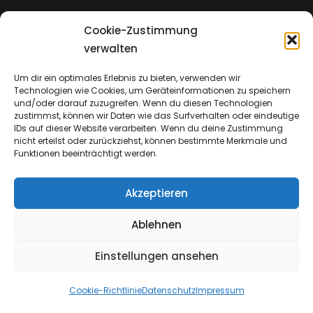
Cookie-Zustimmung
Impressum
verwalten
Um dir ein optimales Erlebnis zu bieten, verwenden wir
Technologien wie Cookies, um Geräteinformationen zu speichern
Datenschutz
und/oder darauf zuzugreifen. Wenn du diesen Technologien
zustimmst, können wir Daten wie das Surfverhalten oder eindeutige
IDs auf dieser Website verarbeiten. Wenn du deine Zustimmung
nicht erteilst oder zurückziehst, können bestimmte Merkmale und
Funktionen beeinträchtigt werden.
Akzeptieren
Ablehnen
Einstellungen ansehen
Copyright © 2026
Emmanuel Church & Insights
Cookie-Richtlinie
Datenschutz
Impressum
Datenschutz
|
Catch Shop Dark By
Catch Themes