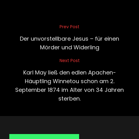
Beitragsnavigation
Prev Post
Previous
Post
Der unvorstellbare Jesus – für einen
Mörder und Widerling
Next Post
Next
Post
Karl May ließ den edlen Apachen-
Häuptling Winnetou schon am 2.
September 1874 im Alter von 34 Jahren
sterben.