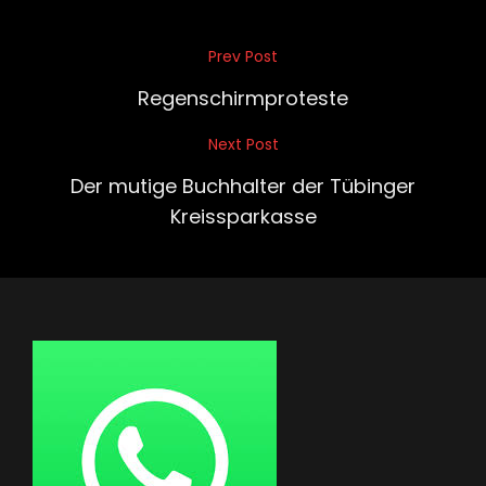
Beitragsnavigation
Prev Post
Previous
Post
Regenschirmproteste
Next Post
Next
Post
Der mutige Buchhalter der Tübinger
Kreissparkasse