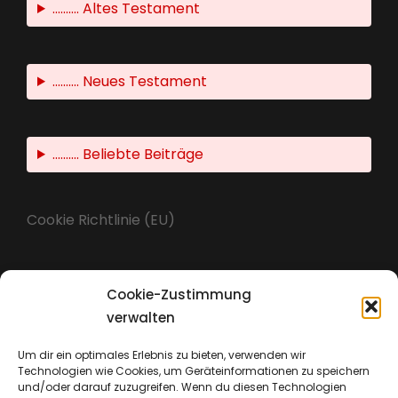
.......... Altes Testament
.......... Neues Testament
.......... Beliebte Beiträge
Cookie Richtlinie (EU)
Cookie-Zustimmung
Impressum
verwalten
Um dir ein optimales Erlebnis zu bieten, verwenden wir
Technologien wie Cookies, um Geräteinformationen zu speichern
Datenschutz
und/oder darauf zuzugreifen. Wenn du diesen Technologien