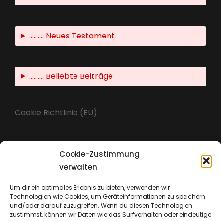
.......... Neues Testament
.......... Beliebte Beiträge
Cookie Richtlinie (EU)
Cookie-Zustimmung
Impressum
verwalten
Um dir ein optimales Erlebnis zu bieten, verwenden wir
Technologien wie Cookies, um Geräteinformationen zu speichern
Datenschutz
und/oder darauf zuzugreifen. Wenn du diesen Technologien
zustimmst, können wir Daten wie das Surfverhalten oder eindeutige