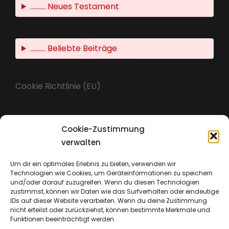
.......... Neues Testament
.......... Beliebte Beiträge
Cookie Richtlinie (EU)
Cookie-Zustimmung
Impressum
verwalten
Um dir ein optimales Erlebnis zu bieten, verwenden wir
Technologien wie Cookies, um Geräteinformationen zu speichern
Datenschutz
und/oder darauf zuzugreifen. Wenn du diesen Technologien
zustimmst, können wir Daten wie das Surfverhalten oder eindeutige
IDs auf dieser Website verarbeiten. Wenn du deine Zustimmung
nicht erteilst oder zurückziehst, können bestimmte Merkmale und
Funktionen beeinträchtigt werden.