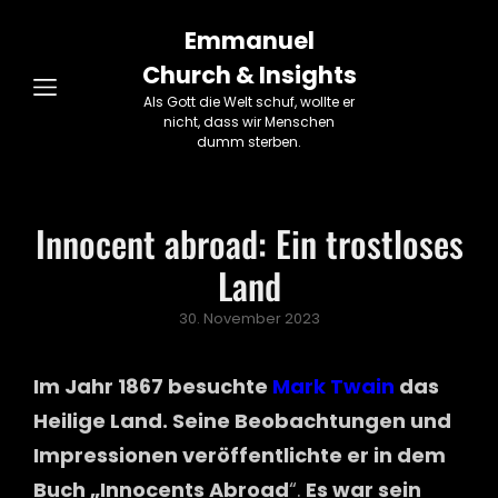
Emmanuel
Church & Insights
Als Gott die Welt schuf, wollte er
nicht, dass wir Menschen
dumm sterben.
Innocent abroad: Ein trostloses
Land
Posted
30. November 2023
on
Im Jahr 1867 besuchte
Mark Twain
das
Heilige Land. Seine Beobachtungen und
Impressionen veröffentlichte er in dem
Buch „Innocents Abroad
“.
Es war sein