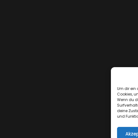
Um dir ein 
Cookies, u
Wenn du di
Surfverhalt
deine Zust
und Funkti
Akzep