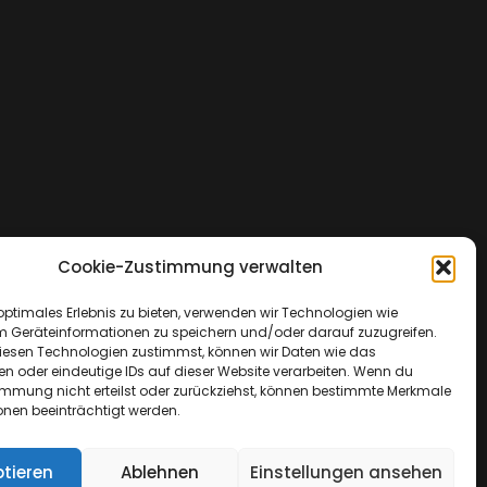
Cookie-Zustimmung verwalten
optimales Erlebnis zu bieten, verwenden wir Technologien wie
m Geräteinformationen zu speichern und/oder darauf zuzugreifen.
esen Technologien zustimmst, können wir Daten wie das
en oder eindeutige IDs auf dieser Website verarbeiten. Wenn du
immung nicht erteilst oder zurückziehst, können bestimmte Merkmale
onen beeinträchtigt werden.
tieren
Ablehnen
Einstellungen ansehen