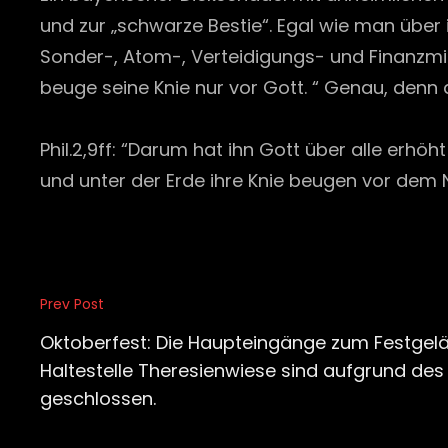
und zur „schwarze Bestie“. Egal wie man übe
Sonder-, Atom-, Verteidigungs- und Finanzmin
beuge seine Knie nur vor Gott. “ Genau, denn a
Phil.2,9ff: “Darum hat ihn Gott über alle erhö
und unter der Erde ihre Knie beugen vor dem 
Beitragsnavigation
Prev Post
Previous
Post
Oktoberfest: Die Haupteingänge zum Festgel
Haltestelle Theresienwiese sind aufgrund de
geschlossen.