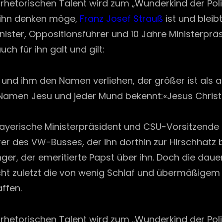
rhetorischen Talent wird zum „Wunderkind der Poli
r ihn denken möge,
Franz Josef Strauß
ist und blei
ister, Oppositionsführer und 10 Jahre Ministerprä
ch für ihn galt und gilt:
ht und ihm den Namen verliehen, der größer ist als 
Namen Jesu und jeder Mund bekennt:«Jesus Christus 
Bayerische Ministerpräsident und CSU-Vorsitzende
er des VW-Busses, der ihn dorthin zur Hirschhatz bri
ger, der emeritierte Papst über ihn. Doch die dau
t zuletzt die von wenig Schlaf und übermäßigem
ffen.
rhetorischen Talent wird zum „Wunderkind der Poli