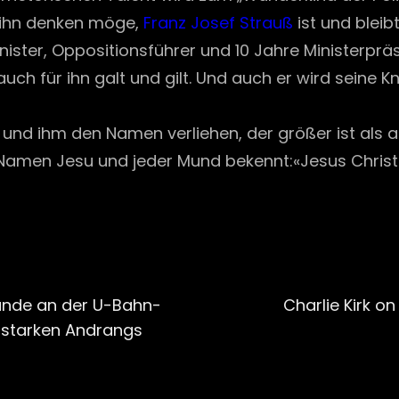
r ihn denken möge,
Franz Josef Strauß
ist und blei
ister, Oppositionsführer und 10 Jahre Ministerprä
uch für ihn galt und gilt. Und auch er wird seine K
ht und ihm den Namen verliehen, der größer ist als 
Namen Jesu und jeder Mund bekennt:«Jesus Christus 
Next
Post
ände an der U-Bahn-
Charlie Kirk o
s starken Andrangs