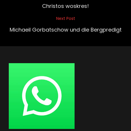
Post
Christos woskres!
Next Post
Next
Post
Michaeil Gorbatschow und die Bergpredigt