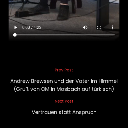
Beitragsnavigation
Prev Post
Previous
Post
Andrew Brewsen und der Vater im Himmel
(Gruß von OM in Mosbach auf türkisch)
Next Post
Next
Post
Vertrauen statt Anspruch