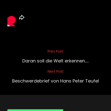
Beitragsnavigation
Prev Post
Previous
Post
Daran soll die Welt erkennen…..
Next Post
Next
Post
Beschwerdebrief von Hans Peter Teufel