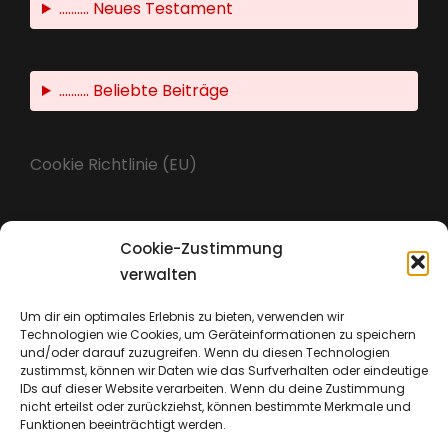
.......... Neues Testament
.......... Beliebte Beiträge
Cookie Richtlinie (EU)
Cookie-Zustimmung
Impressum
verwalten
Um dir ein optimales Erlebnis zu bieten, verwenden wir
Technologien wie Cookies, um Geräteinformationen zu speichern
Datenschutz
und/oder darauf zuzugreifen. Wenn du diesen Technologien
zustimmst, können wir Daten wie das Surfverhalten oder eindeutige
IDs auf dieser Website verarbeiten. Wenn du deine Zustimmung
nicht erteilst oder zurückziehst, können bestimmte Merkmale und
Funktionen beeinträchtigt werden.