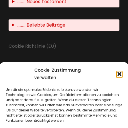
.......... Neues Testament
.......... Beliebte Beiträge
Cookie Richtlinie (EU)
Cookie-Zustimmung
Impressum
verwalten
Um dir ein optimales Erlebnis zu bieten, verwenden wir
Technologien wie Cookies, um Geräteinformationen zu speichern
Datenschutz
und/oder darauf zuzugreifen. Wenn du diesen Technologien
zustimmst, können wir Daten wie das Surfverhalten oder eindeutige
IDs auf dieser Website verarbeiten. Wenn du deine Zustimmung
nicht erteilst oder zurückziehst, können bestimmte Merkmale und
Funktionen beeinträchtigt werden.