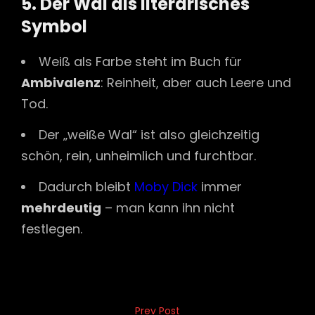
5. Der Wal als literarisches
Symbol
Weiß als Farbe steht im Buch für
Ambivalenz
: Reinheit, aber auch Leere und
Tod.
Der „weiße Wal“ ist also gleichzeitig
schön, rein, unheimlich und furchtbar.
Dadurch bleibt
Moby Dick
immer
mehrdeutig
– man kann ihn nicht
festlegen.
Beitragsnavigation
Prev Post
Previous