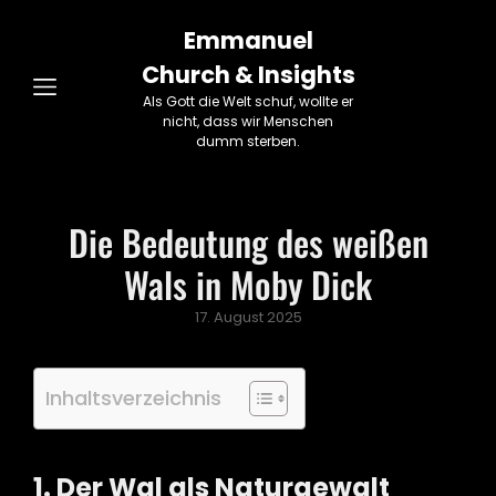
Emmanuel
Church & Insights
Als Gott die Welt schuf, wollte er
nicht, dass wir Menschen
dumm sterben.
Die Bedeutung des weißen
Wals in Moby Dick
Posted
17. August 2025
on
Inhaltsverzeichnis
1. Der Wal als Naturgewalt