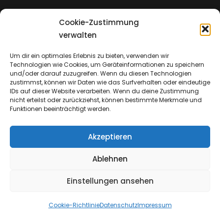
Cookie-Zustimmung
Impressum
verwalten
Um dir ein optimales Erlebnis zu bieten, verwenden wir
Technologien wie Cookies, um Geräteinformationen zu speichern
Datenschutz
und/oder darauf zuzugreifen. Wenn du diesen Technologien
zustimmst, können wir Daten wie das Surfverhalten oder eindeutige
IDs auf dieser Website verarbeiten. Wenn du deine Zustimmung
nicht erteilst oder zurückziehst, können bestimmte Merkmale und
Funktionen beeinträchtigt werden.
Akzeptieren
Ablehnen
Einstellungen ansehen
Copyright © 2026
Emmanuel Church & Insights
Cookie-Richtlinie
Datenschutz
Impressum
Datenschutz
|
Catch Shop Dark By
Catch Themes