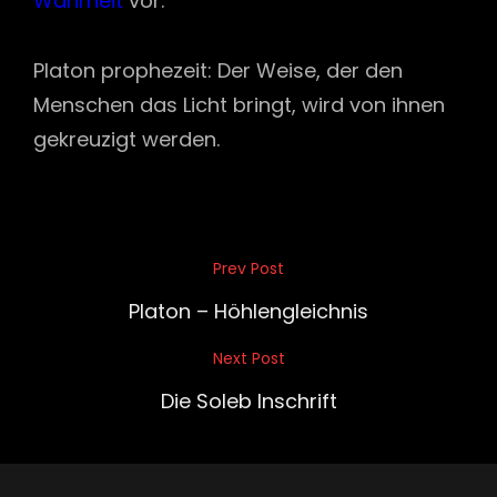
Wahrheit
vor.
Platon prophezeit: Der Weise, der den
Menschen das Licht bringt, wird von ihnen
gekreuzigt werden.
Beitragsnavigation
Prev Post
Previous
Post
Platon – Höhlengleichnis
Next Post
Next
Post
Die Soleb Inschrift