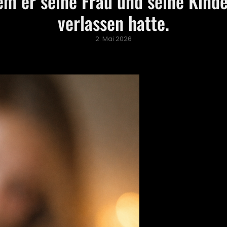
m er seine Frau und seine Kind
verlassen hatte.
Posted
2. Mai 2026
on