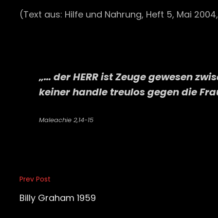
(Text aus: Hilfe und Nahrung, Heft 5, Mai 2004, 
„… der HERR ist Zeuge gewesen zwis
keiner handle treulos gegen die Fr
Maleachie 2,14-15
Beitragsnavigation
Prev Post
Previous
Post
Billy Graham 1959