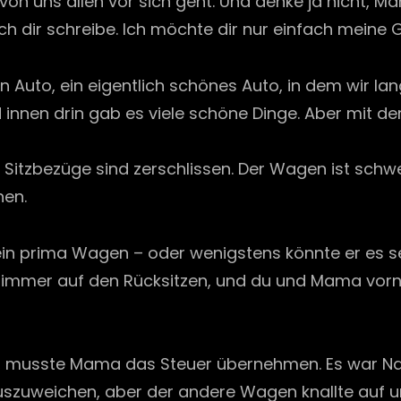
on uns allen vor sich geht. Und denke ja nicht, M
 ich dir schreibe. Ich möchte dir nur einfach meine
ein Auto, ein eigentlich schönes Auto, in dem wir l
d innen drin gab es viele schöne Dinge. Aber mit d
 Sitzbezüge sind zerschlissen. Der Wagen ist schwe
hen.
in prima Wagen – oder wenigstens könnte er es se
n immer auf den Rücksitzen, und du und Mama vorn
t, musste Mama das Steuer übernehmen. Es war Nach
uweichen, aber der andere Wagen knallte auf uns.