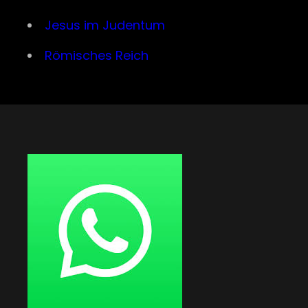
Jesus im Judentum
Römisches Reich