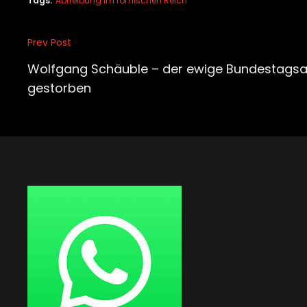
Tags:
Abtreibung im römischen Reich
Beitragsnavigation
Prev Post
Previous
Post
Wolfgang Schäuble – der ewige Bundestagsa
gestorben