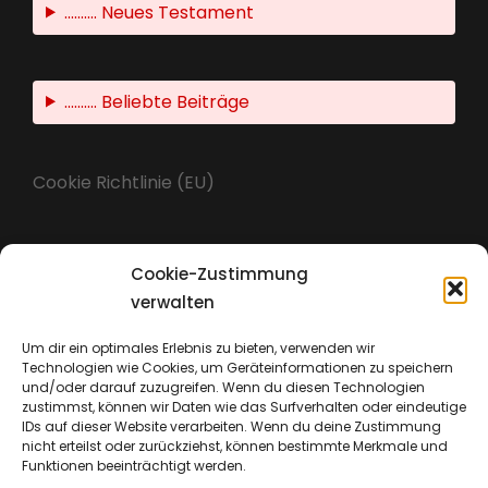
.......... Neues Testament
.......... Beliebte Beiträge
Cookie Richtlinie (EU)
Cookie-Zustimmung
Impressum
verwalten
Um dir ein optimales Erlebnis zu bieten, verwenden wir
Technologien wie Cookies, um Geräteinformationen zu speichern
Datenschutz
und/oder darauf zuzugreifen. Wenn du diesen Technologien
zustimmst, können wir Daten wie das Surfverhalten oder eindeutige
IDs auf dieser Website verarbeiten. Wenn du deine Zustimmung
nicht erteilst oder zurückziehst, können bestimmte Merkmale und
Funktionen beeinträchtigt werden.