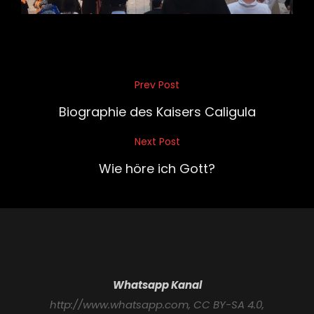
Beitragsnavigation
Prev Post
Previous
Post
Biographie des Kaisers Caligula
Next Post
Next
Post
Wie höre ich Gott?
Whatsapp Kanal
http://www.whatsapp.com
, CC BY-SA 4.0,