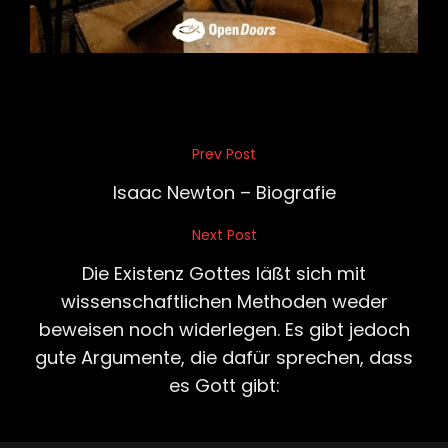
Beitragsnavigation
Prev Post
Previous
Post
Isaac Newton – Biografie
Next Post
Next
Post
Die Existenz Gottes läßt sich mit
wissenschaftlichen Methoden weder
beweisen noch widerlegen. Es gibt jedoch
gute Argumente, die dafür sprechen, dass
es Gott gibt: