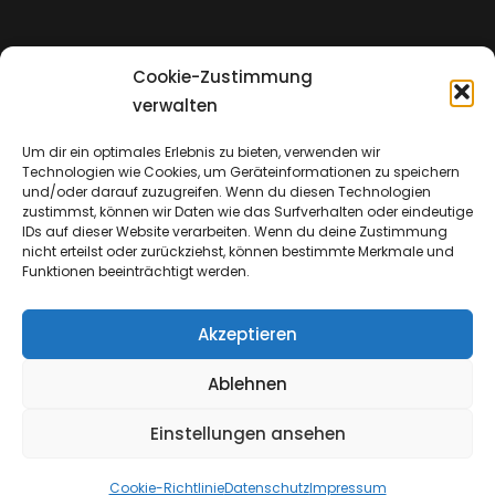
Cookie-Zustimmung
Impressum
verwalten
Um dir ein optimales Erlebnis zu bieten, verwenden wir
Technologien wie Cookies, um Geräteinformationen zu speichern
Datenschutz
und/oder darauf zuzugreifen. Wenn du diesen Technologien
zustimmst, können wir Daten wie das Surfverhalten oder eindeutige
IDs auf dieser Website verarbeiten. Wenn du deine Zustimmung
nicht erteilst oder zurückziehst, können bestimmte Merkmale und
Funktionen beeinträchtigt werden.
Akzeptieren
Ablehnen
Einstellungen ansehen
Copyright © 2026
Emmanuel Church & Insights
Cookie-Richtlinie
Datenschutz
Impressum