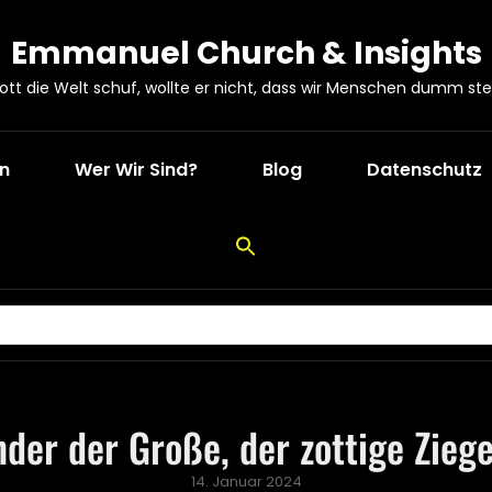
Emmanuel Church & Insights
Gott die Welt schuf, wollte er nicht, dass wir Menschen dumm ste
en
Wer Wir Sind?
Blog
Datenschutz
nder der Große, der zottige Zieg
Posted
14. Januar 2024