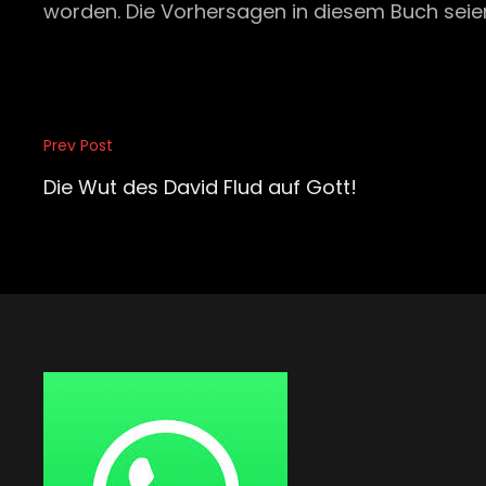
worden. Die Vorhersagen in diesem Buch seien
Beitragsnavigation
Prev Post
Previous
Post
Die Wut des David Flud auf Gott!