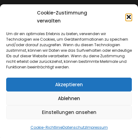
Cookie-Zustimmung
Impressum
verwalten
Um dir ein optimales Erlebnis zu bieten, verwenden wir
Technologien wie Cookies, um Geräteinformationen zu speichern
Datenschutz
und/oder darauf zuzugreifen. Wenn du diesen Technologien
zustimmst, können wir Daten wie das Surfverhalten oder eindeutige
IDs auf dieser Website verarbeiten. Wenn du deine Zustimmung
nicht erteilst oder zurückziehst, können bestimmte Merkmale und
Funktionen beeinträchtigt werden.
Akzeptieren
Ablehnen
Einstellungen ansehen
Copyright © 2026
Emmanuel Church & Insights
Cookie-Richtlinie
Datenschutz
Impressum
Datenschutz
|
Catch Shop Dark By
Catch Themes