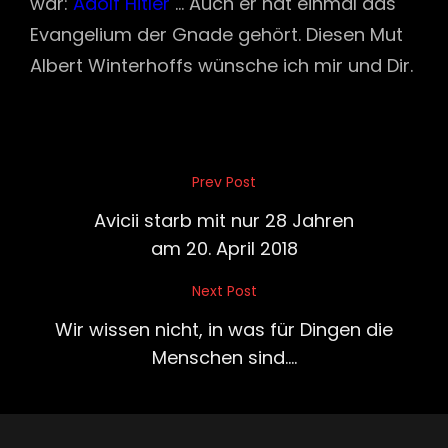
war:
Adolf Hitler
… Auch er hat einmal das
Evangelium der Gnade gehört. Diesen Mut
Albert Winterhoffs wünsche ich mir und Dir.
Beitragsnavigation
Prev Post
Previous
Post
Avicii starb mit nur 28 Jahren
am 20. April 2018
Next Post
Next
Post
Wir wissen nicht, in was für Dingen die
Menschen sind….