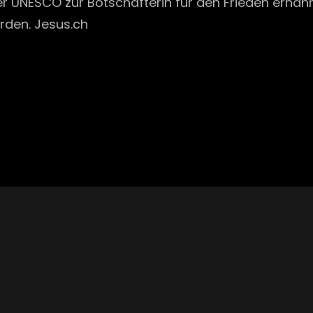
r UNESCO zur Botschafterin für den Frieden ernann
urden. Jesus.ch
Next
Post