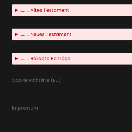
.......... Altes Testament
.......... Neues Testament
.......... Beliebte Beiträge
Cookie Richtlinie (EU)
Impressum