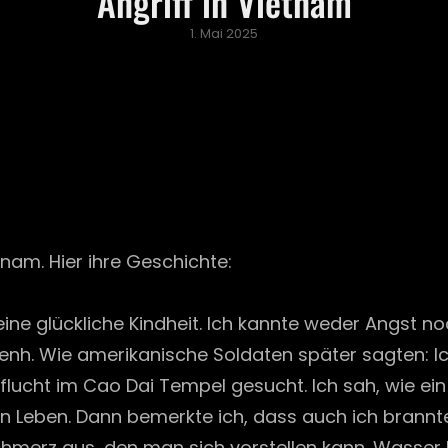
Angriff in Vietnam
Posted
1. Mai 2025
on
tnam. Hier ihre Geschichte:
ne glückliche Kindheit. Ich kannte weder Angst no
h. Wie amerikanische Soldaten später sagten: Ich
uflucht im Cao Dai Tempel gesucht. Ich sah, wie ei
n Leben. Dann bemerkte ich, dass auch ich brannte
hmerz aus, den man sich vorstellen kann. Wasser 