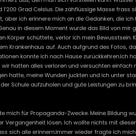
’200 Grad Celsius. Die zähflüssige Masse frass s
lt, aber ich erinnere mich an die Gedanken, die ic
 Genau in diesem Moment wurde das Bild von mir
 Körper schüttete, verlor ich mein Bewusstsein. K
em Krankenhaus auf. Auch aufgrund des Fotos, das 
ationen konnte ich nach Hause zurückkehren.Ich ha
 wir hatten alles verloren und versuchten einfach
 hatte, meine Wunden juckten und ich unter stark
n der Schule aufzuholen und gute Leistungen zu br
te mich für Propaganda-Zwecke. Meine Bildung wu
ner Vergangenheit lösen. Ich wollte nichts mit die
s sich alle erinnern.Immer wieder fragte ich mi