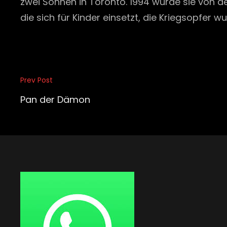
zwei Söhnen in Toronto. 1994 wurde sie von de
die sich für Kinder einsetzt, die Kriegsopfer w
Beitragsnavigation
Prev Post
Previous
Post
Pan der Dämon