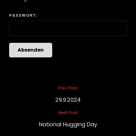
PASSWORT:
Beitragsnavigation
Prev Post
Previous
Post
29.9.2024
Next Post
Next
Post
National Hugging Day