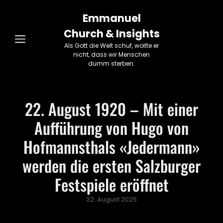
Emmanuel
Church & Insights
Als Gott die Welt schuf, wollte er
nicht, dass wir Menschen
dumm sterben.
22. August 1920 – Mit einer
Aufführung von Hugo von
Hofmannsthals «Jedermann»
werden die ersten Salzburger
Festspiele eröffnet
Posted
22. August 2025
on