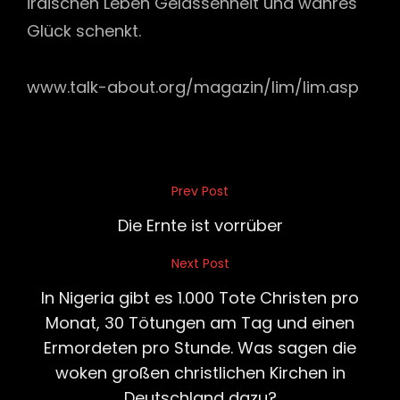
irdischen Leben Gelassenheit und wahres
Glück schenkt.
www.talk-about.org/magazin/lim/lim.asp
Beitragsnavigation
Prev Post
Previous
Post
Die Ernte ist vorrüber
Next Post
Next
Post
In Nigeria gibt es 1.000 Tote Christen pro
Monat, 30 Tötungen am Tag und einen
Ermordeten pro Stunde. Was sagen die
woken großen christlichen Kirchen in
Deutschland dazu?