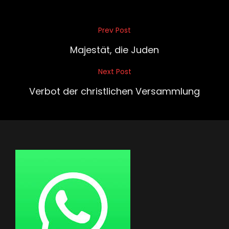
Beitragsnavigation
Prev Post
Previous
Post
Majestät, die Juden
Next Post
Next
Post
Verbot der christlichen Versammlung