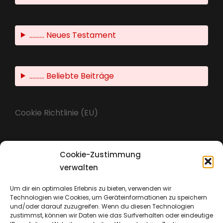
.......... Neues Testament
.......... Beliebte Beiträge
Cookie Richtlinie (EU)
Cookie-Zustimmung
Impressum
verwalten
Um dir ein optimales Erlebnis zu bieten, verwenden wir
Technologien wie Cookies, um Geräteinformationen zu speichern
Datenschutz
und/oder darauf zuzugreifen. Wenn du diesen Technologien
zustimmst, können wir Daten wie das Surfverhalten oder eindeutige