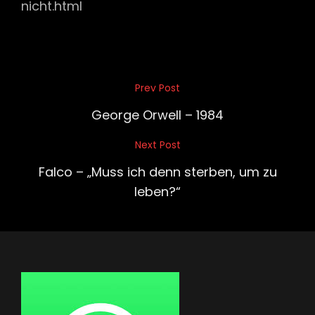
nicht.html
Beitragsnavigation
Prev Post
Previous
Post
George Orwell – 1984
Next Post
Next
Post
Falco – „Muss ich denn sterben, um zu
leben?“