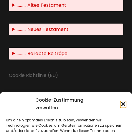
.......... Altes Testament
.......... Neues Testament
.......... Beliebte Beiträge
Cookie Richtlinie (EU)
Cookie-Zustimmung
Impressum
verwalten
Um dir ein optimales Erlebnis zu bieten, verwenden wir
Technologien wie Cookies, um Geräteinformationen zu speichern
Datenschutz
und/oder darauf zuzugreifen. Wenn du diesen Technologien