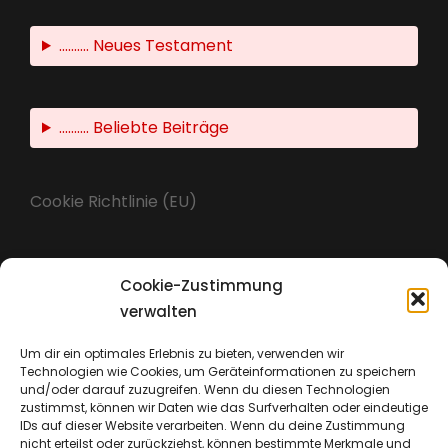
.......... Neues Testament
.......... Beliebte Beiträge
Cookie Richtlinie (EU)
Cookie-Zustimmung
Impressum
verwalten
Um dir ein optimales Erlebnis zu bieten, verwenden wir
Technologien wie Cookies, um Geräteinformationen zu speichern
Datenschutz
und/oder darauf zuzugreifen. Wenn du diesen Technologien
zustimmst, können wir Daten wie das Surfverhalten oder eindeutige
IDs auf dieser Website verarbeiten. Wenn du deine Zustimmung
nicht erteilst oder zurückziehst, können bestimmte Merkmale und