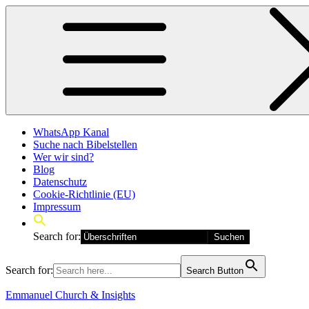
Skip
to
content
WhatsApp Kanal
Suche nach Bibelstellen
Wer wir sind?
Blog
Datenschutz
Cookie-Richtlinie (EU)
Impressum
Search for:
Search for:
Search Button
Emmanuel Church & Insights