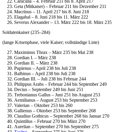
Caracalla – 4. Februar 211 bis 8. April 217
Geta (Mitkaiser) – Februar 211 bis Dezember 211
Macrinus – 11. April 217 bis 8. Juni 218
Elagabal – 8. Juni 218 bis 11. März 222
Severus Alexander – 13. März 222 bis 18. März 235
Soldatenkaiser (235–284)
(lange Krisenphase, viele Kaiser; vollständige Liste)
Maximinus Thrax – März 235 bis Mai 238
Gordian I. – März 238
Gordian II. – März 238
Pupienus – April 238 bis Juli 238
Balbinus – April 238 bis Juli 238
Gordian III. – Juli 238 bis Februar 244
Philippus Arabs – Februar 244 bis September 249
Decius – September 249 bis Juni 251
Trebonianus Gallus – Juni 251 bis August 253
Aemilianus – August 253 bis September 253
Valerian – Oktober 253 bis 260
Gallienus – Oktober 253 bis September 268
Claudius Gothicus – September 268 bis Januar 270
Quintillus – Februar 270 bis März 270
Aurelian – September 270 bis September 275
Tacitus
– September 275 bis Juni 276